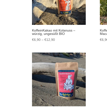
KoffeinKakao mit Kolanuss –
Koff
würzig, ungesüßt BIO
Maca
Preisspanne:
€
6,90
–
€
12,90
€
6,9
€6,90
bis
€12,90