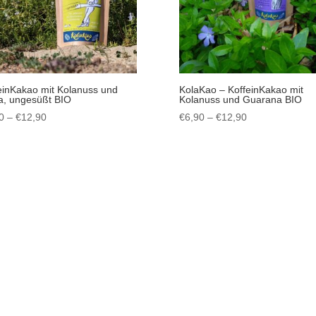
einKakao mit Kolanuss und
KolaKao – KoffeinKakao mit
, ungesüßt BIO
Kolanuss und Guarana BIO
Preisspanne:
Preisspanne:
0
–
€
12,90
€
6,90
–
€
12,90
€6,90
€6,90
bis
bis
€12,90
€12,90