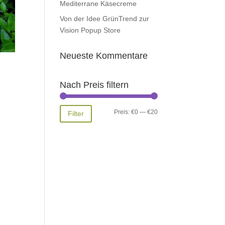
Mediterrane Käsecreme
Von der Idee GrünTrend zur
Vision Popup Store
Neueste Kommentare
Nach Preis filtern
Min.
Max.
Preis:
€0
—
€20
Filter
Preis
Preis