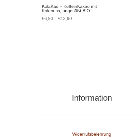
KolaKao – KoffeinKakao mit
Kolanuss, ungesüßt BIO
Preisspanne:
€
6,90
–
€
12,90
€6,90
bis
€12,90
Information
Widerrufsbelehrung