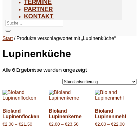
TERMINE
PARTNER
KONTAKT
Start
/ Produkte verschlagwortet mit „Lupinenküche“
Lupinenküche
Alle 6 Ergebnisse werden angezeigt
Bioland
Bioland
Bioland
Lupinenflocken
Lupinenkerne
Lupinenmehl
Preisspanne:
Preisspanne:
Preiss
€
2,00
–
€
21,50
€
2,00
–
€
23,50
€
2,00
–
€
22,00
€2,00
€2,00
€2,00
bis
bis
bis
€21,50
€23,50
€22,00