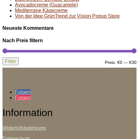
Avocadocreme (Guacamole)
Mediterrane Käsecreme
Von der Idee GrünTrend zur Vision Popup Store
Neueste Kommentare
Nach Preis filtern
Filter
M
M
Preis:
€0
—
€30
P
P
Folgen
Folgen
Information
Widerrufsbelehrung
Datenschutz