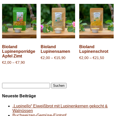
Bioland
Bioland
Bioland
Lupinenporridge
Lupinensamen
Lupinenschrot
Apfel Zimt
Preisspanne:
Preiss
€
2,00
–
€
15,90
€
2,00
–
€
21,50
€2,00
€2,00
Preisspanne:
€
2,00
–
€
7,90
bis
bis
€2,00
€15,90
€21,50
bis
€7,90
Suchen
nach:
Neueste Beiträge
„Lupinello“ Eiweißbrot mit Lupinenkernen gekocht &
Walnüssen
Buchweizen-Gemüse-Eintopf