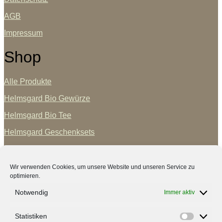
AGB
Impressum
Shop
Alle Produkte
Helmsgard Bio Gewürze
Helmsgard Bio Tee
Helmsgard Geschenksets
Vertrag widerrufen
Wir verwenden Cookies, um unsere Website und unseren Service zu
GrünTrend
optimieren.
Notwendig
Immer aktiv
Blog
Statistiken
Über Mich
Statisti