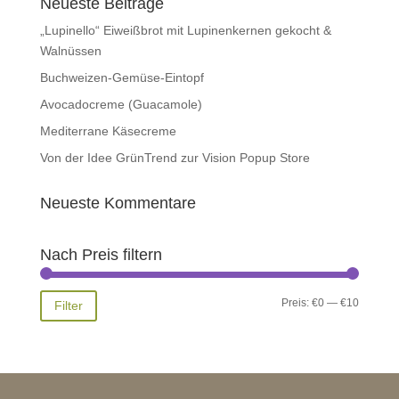
Neueste Beiträge
„Lupinello“ Eiweißbrot mit Lupinenkernen gekocht &
Walnüssen
Buchweizen-Gemüse-Eintopf
Avocadocreme (Guacamole)
Mediterrane Käsecreme
Von der Idee GrünTrend zur Vision Popup Store
Neueste Kommentare
Nach Preis filtern
Min.
Max.
Preis:
€0
—
€10
Filter
Preis
Preis