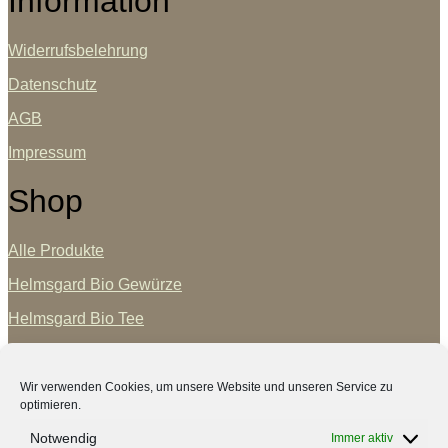
Information
Widerrufsbelehrung
Datenschutz
AGB
Impressum
Shop
Alle Produkte
Helmsgard Bio Gewürze
Helmsgard Bio Tee
Helmsgard Geschenksets
Vertrag widerrufen
Wir verwenden Cookies, um unsere Website und unseren Service zu
optimieren.
GrünTrend
Notwendig
Immer aktiv