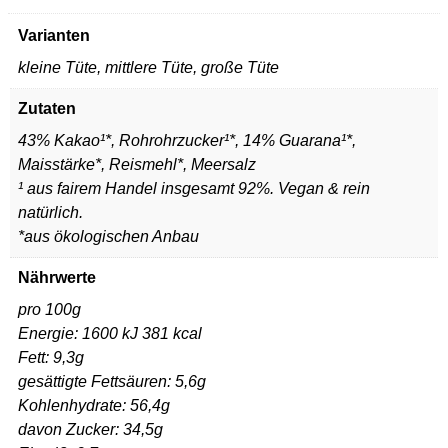
Varianten
kleine Tüte, mittlere Tüte, große Tüte
Zutaten
43% Kakao¹*, Rohrohrzucker¹*, 14% Guarana¹*,
Maisstärke*, Reismehl*, Meersalz
¹ aus fairem Handel insgesamt 92%. Vegan & rein
natürlich.
*aus ökologischen Anbau
Nährwerte
pro 100g
Energie: 1600 kJ 381 kcal
Fett: 9,3g
gesättigte Fettsäuren: 5,6g
Kohlenhydrate: 56,4g
davon Zucker: 34,5g