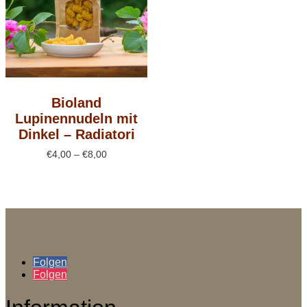
Bioland
Lupinennudeln mit
Dinkel – Radiatori
Preisspanne:
€
4,00
–
€
8,00
€4,00
bis
€8,00
Folgen
Folgen