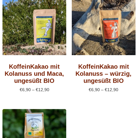
KoffeinKakao mit
KoffeinKakao mit
Kolanuss und Maca,
Kolanuss – würzig,
ungesüßt BIO
ungesüßt BIO
Preisspanne:
Preisspan
€
6,90
–
€
12,90
€
6,90
–
€
12,90
€6,90
€6,90
bis
bis
€12,90
€12,90