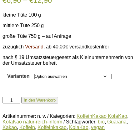
€
6,90
–
€
12,90
€6,90
kleine Tüte 100 g
bis
€12,90
mittlere Tüte 250 g
große Tüte 750 g – auf Anfrage
zuzüglich
Versand
, ab 40,00€ versandkostenfrei
nach § 19 Umsatzsteuergesetz als Kleinunternehmerin von
der Umsatzsteuer befreit
Varianten
GuaKao
In den Warenkorb
-
KoffeinKakao
mit
Artikelnummer:
n. v.
Kategorien:
KoffeinKakao KolaKao
,
Guarana,
KolaKao natur-reich-inform
Schlagwörter:
bio
,
Guarana
,
klassisch
Kakao
,
Koffein
,
Koffeinkakao
,
KolaKao
,
vegan
BIO
Menge