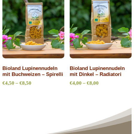
Bioland Lupinennudeln
Bioland Lupinennudeln
mit Buchweizen – Spirelli
mit Dinkel – Radiatori
Preisspanne:
Preisspanne:
€
4,50
–
€
8,50
€
4,00
–
€
8,00
€4,50
€4,00
bis
bis
€8,50
€8,00