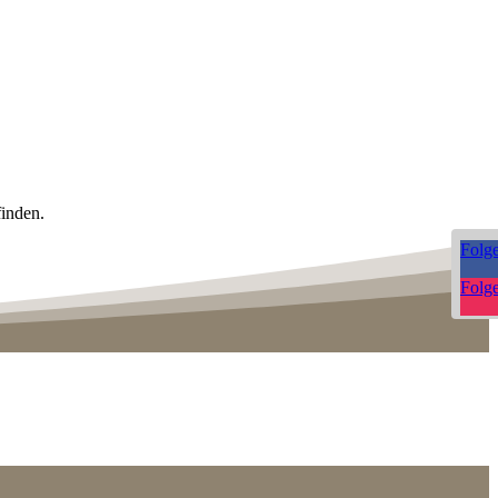
finden.
Folg
Folg