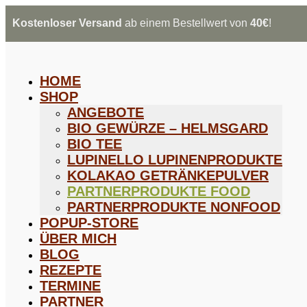
Kostenloser Versand
ab einem Bestellwert von
40€
!
HOME
SHOP
ANGEBOTE
BIO GEWÜRZE – HELMSGARD
BIO TEE
LUPINELLO LUPINENPRODUKTE
KOLAKAO GETRÄNKEPULVER
PARTNERPRODUKTE FOOD
PARTNERPRODUKTE NONFOOD
POPUP-STORE
ÜBER MICH
BLOG
REZEPTE
TERMINE
PARTNER