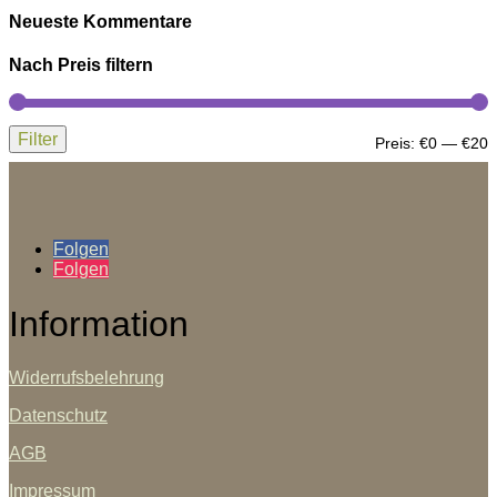
Neueste Kommentare
Nach Preis filtern
Filter
M
M
Preis:
€0
—
€20
P
P
Folgen
Folgen
Information
Widerrufsbelehrung
Datenschutz
AGB
Impressum