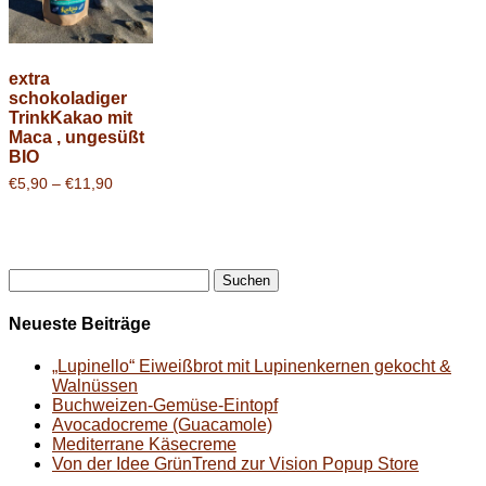
extra
schokoladiger
TrinkKakao mit
Maca , ungesüßt
BIO
Preisspanne:
€
5,90
–
€
11,90
€5,90
bis
€11,90
Suchen
nach:
Neueste Beiträge
„Lupinello“ Eiweißbrot mit Lupinenkernen gekocht &
Walnüssen
Buchweizen-Gemüse-Eintopf
Avocadocreme (Guacamole)
Mediterrane Käsecreme
Von der Idee GrünTrend zur Vision Popup Store