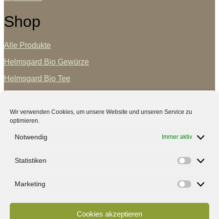
Shop
Alle Produkte
Helmsgard Bio Gewürze
Helmsgard Bio Tee
Helmsgard Geschenksets
Vertrag widerrufen
Wir verwenden Cookies, um unsere Website und unseren Service zu
optimieren.
GrünTrend
Notwendig
Immer aktiv
Statistiken
Blog
Statisti
Über Mich
Marketing
Marketi
Partner
Kontakt
Cookies akzeptieren