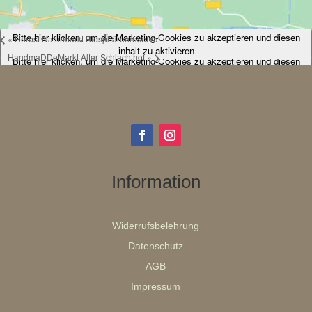
Bitte hier klicken, um die Marketing-Cookies zu akzeptieren und diesen
«
Herbst Naturmarkt Biosphärenreservat
inhalt zu aktivieren
HandmaDDeMarkt Alter Schlachthof
»
Bitte hier klicken, um die Marketing-Cookies zu akzeptieren und diesen
inhalt zu aktivieren
Information
Widerrufsbelehrung
Datenschutz
AGB
Impressum