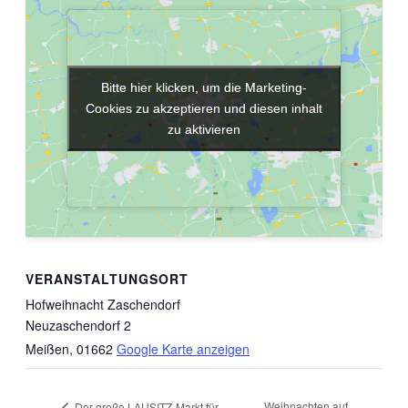
Bitte hier klicken, um die Marketing-
Bitte hier klicken, um die Marketing-
Cookies zu akzeptieren und diesen inhalt
Cookies zu akzeptieren und diesen inhalt
zu aktivieren
zu aktivieren
VERANSTALTUNGSORT
Hofweihnacht Zaschendorf
Neuzaschendorf 2
Meißen
,
01662
Google Karte anzeigen
Weihnachten auf
Der große LAUSITZ-Markt für