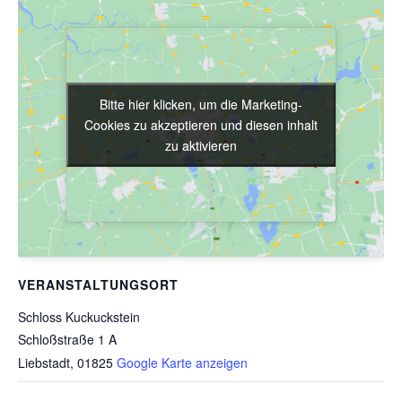
Bitte hier klicken, um die Marketing-
Bitte hier klicken, um die Marketing-
Cookies zu akzeptieren und diesen inhalt
Cookies zu akzeptieren und diesen inhalt
zu aktivieren
zu aktivieren
VERANSTALTUNGSORT
Schloss Kuckuckstein
Schloßstraße 1 A
Liebstadt
,
01825
Google Karte anzeigen