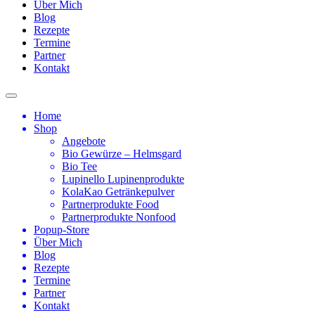
Über Mich
Blog
Rezepte
Termine
Partner
Kontakt
Home
Shop
Angebote
Bio Gewürze – Helmsgard
Bio Tee
Lupinello Lupinenprodukte
KolaKao Getränkepulver
Partnerprodukte Food
Partnerprodukte Nonfood
Popup-Store
Über Mich
Blog
Rezepte
Termine
Partner
Kontakt