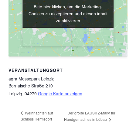
Bitte hier klicken, um die Marketing-
Bitte hier klicken, um die Marketing-
Cookies zu akzeptieren und diesen inhalt
Cookies zu akzeptieren und diesen inhalt
zu aktivieren
zu aktivieren
VERANSTALTUNGSORT
agra Messepark Leipzig
Bornaische Straße 210
Leipzig
,
04279
Google Karte anzeigen
Der große LAUSITZ-Markt für
Weihnachten auf
Schloss Hermsdorf
Handgemachtes in Löbau