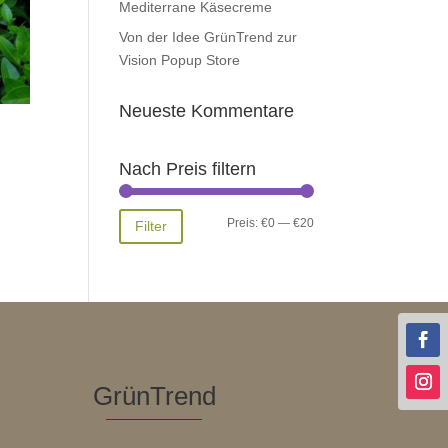
Mediterrane Käsecreme
Von der Idee GrünTrend zur
Vision Popup Store
Neueste Kommentare
Nach Preis filtern
Min.
Max.
Preis:
€0
—
€20
Filter
Preis
Preis
GrünTrend