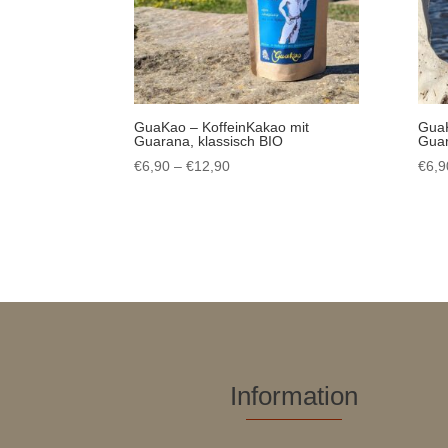
GuaKao – KoffeinKakao mit
GuaK
Guarana, klassisch BIO
Guar
Preisspanne:
€
6,90
–
€
12,90
€
6,9
€6,90
bis
€12,90
Information