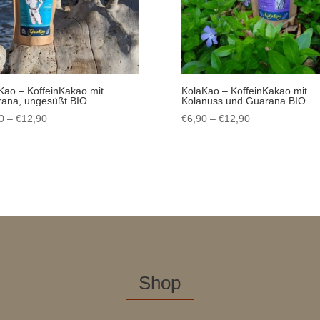
ao – KoffeinKakao mit
KolaKao – KoffeinKakao mit
ana, ungesüßt BIO
Kolanuss und Guarana BIO
Preisspanne:
Preisspanne:
0
–
€
12,90
€
6,90
–
€
12,90
€6,90
€6,90
bis
bis
€12,90
€12,90
Shop