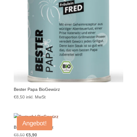
Bester Papa BioGewürz
€
8,50
inkl. MwSt
Angebot!
Bratapfel BioGewürz
Ursprünglicher
Aktueller
€
8,50
€
5,90