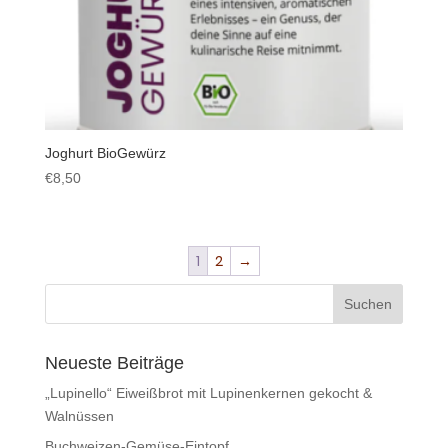
Joghurt BioGewürz
€
8,50
1
2
→
Neueste Beiträge
„Lupinello“ Eiweißbrot mit Lupinenkernen gekocht &
Walnüssen
Buchweizen-Gemüse-Eintopf