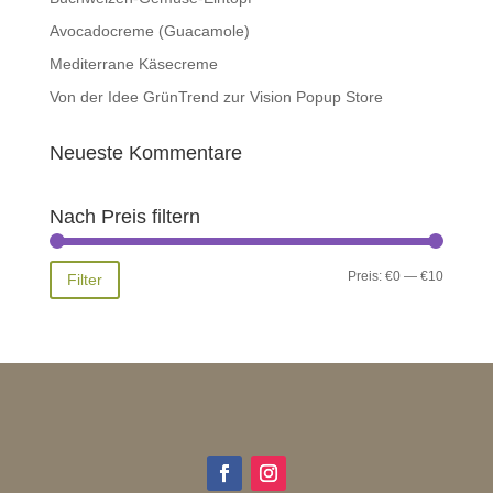
Avocadocreme (Guacamole)
Mediterrane Käsecreme
Von der Idee GrünTrend zur Vision Popup Store
Neueste Kommentare
Nach Preis filtern
Min.
Max.
Preis:
€0
—
€10
Filter
Preis
Preis