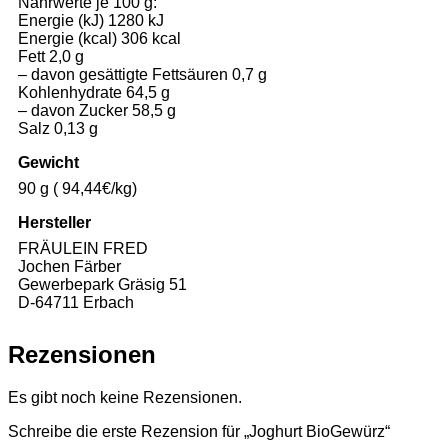
Nährwerte je 100 g:
Energie (kJ) 1280 kJ
Energie (kcal) 306 kcal
Fett 2,0 g
– davon gesättigte Fettsäuren 0,7 g
Kohlenhydrate 64,5 g
– davon Zucker 58,5 g
Salz 0,13 g
Gewicht
90 g ( 94,44€/kg)
Hersteller
FRÄULEIN FRED
Jochen Färber
Gewerbepark Gräsig 51
D-64711 Erbach
Rezensionen
Es gibt noch keine Rezensionen.
Schreibe die erste Rezension für „Joghurt BioGewürz“