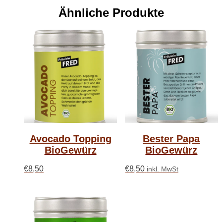
Ähnliche Produkte
Avocado Topping
Bester Papa
BioGewürz
BioGewürz
€
8,50
€
8,50
inkl. MwSt