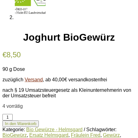
Joghurt BioGewürz
€
8,50
90 g Dose
zuzüglich
Versand
, ab 40,00€ versandkostenfrei
nach § 19 Umsatzsteuergesetz als Kleinunternehmerin von
der Umsatzsteuer befreit
4 vorrätig
Joghurt
BioGewürz
In den Warenkorb
Menge
Kategorie:
Bio Gewürze - Helmsgard
Schlagwörter:
BioGewürz
,
Ersatz Helmsgard
,
Fräulein Fred
,
Gewürz
,