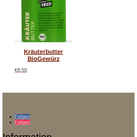
Kräuterbutter
BioGewürz
€
8,50
Folgen
Folgen