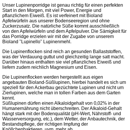
Unser Lupinenporridge ist genau richtig für einen perfekten
Start in den Morgen, mit viel Power, Energie und
pflanzlichem Eiweiß. Es ist verfeinert mit Bioland
Apfelwürfeln aus unserer Bodenseeregion und ohne
Zuckerzusatz. Die natürliche Süße kommt ausschließlich
von den Apfelwürfeln und dem Apfelpulver. Die Sämigkeit für
das Porridge erzielen wir mit der Zugabe von unserem
Bioland "Lupinello" Lupinenmehl.
Die Lupinenflocken sind reich an gesunden Ballaststoffen,
was der Verdauung guttut und gleichzeitig lange satt macht.
Darüber hinaus enthalten sie viel pflanzliches Eiweiß und
liefern zudem reichlich Magnesium und Eisen.
Die Lupinenflocken werden hergestellt aus eigen
angebauten Bioland-Süßlupinen, hierbei handelt es sich um
speziell für den Ackerbau gezüchtete Lupinen und nicht um
Zierlupinen, welche man in tollen Farben aus dem Garten
kennt.
Süßlupinen dürfen einen Alkaloidgehalt von 0,02% in der
Humanernährung nicht überschreiten. Der Alkaloid-Gehalt
hängt stark mit der Bodenqualität (pH-Wert, Nährstoff- und
Wasserversorgung, etc.), dem Wetter, der Anbautechnik, der
Bestandspflege, der richtigen Impfung der
Knöllchenbaktieren, uvm. mehr ab.