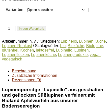
Varianten
Bioland
In den Warenkorb
Lupinenporridge
Apfel
Zimt
Artikelnummer:
n. v.
Kategorien:
Lupinello
,
Lupinen Küche
,
Menge
Lupinen Rohkost
Schlagwörter:
bio
,
Bioküche
,
Biolupine
,
glutenfrei
,
Kochen
,
laktosefrei
,
Lupinello
,
Lupinen
,
Lupinenflocken
,
Lupinenküche
,
Lupinenprodukte
,
vegan
,
vegetarisch
Beschreibung
Zusätzliche Informationen
Rezensionen (0)
Lupinenporridge "Lupinello" aus geschälten
und geflockten Süßlupinen verfeinert mit
Bioland Apfelwürfeln aus unserer
Bodenseeregion