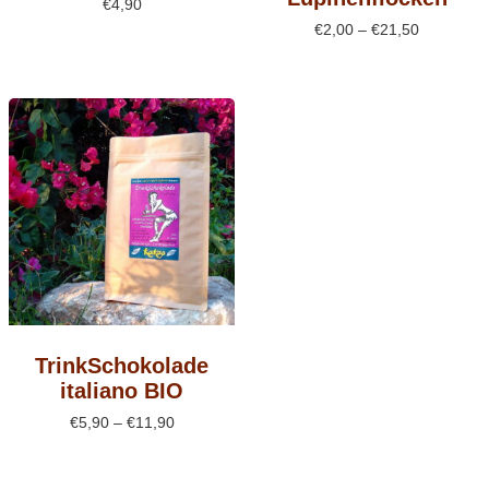
€
4,90
Preisspan
€
2,00
–
€
21,50
€2,00
bis
€21,50
TrinkSchokolade
italiano BIO
Preisspanne:
€
5,90
–
€
11,90
€5,90
bis
€11,90