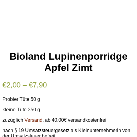
Bioland Lupinenporridge
Apfel Zimt
Preisspanne:
€
2,00
–
€
7,90
€2,00
Probier Tüte 50 g
bis
€7,90
kleine Tüte 350 g
zuzüglich
Versand
, ab 40,00€ versandkostenfrei
nach § 19 Umsatzsteuergesetz als Kleinunternehmerin von
der Umsatzsteuer befreit