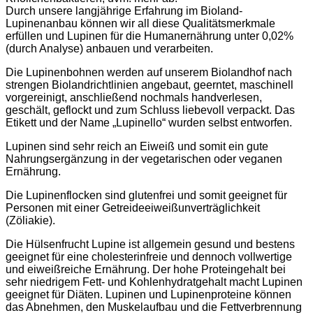
Durch unsere langjährige Erfahrung im Bioland-
Lupinenanbau können wir all diese Qualitätsmerkmale
erfüllen und Lupinen für die Humanernährung unter 0,02%
(durch Analyse) anbauen und verarbeiten.
Die Lupinenbohnen werden auf unserem Biolandhof nach
strengen Biolandrichtlinien angebaut, geerntet, maschinell
vorgereinigt, anschließend nochmals handverlesen,
geschält, geflockt und zum Schluss liebevoll verpackt. Das
Etikett und der Name „Lupinello“ wurden selbst entworfen.
Lupinen sind sehr reich an Eiweiß und somit ein gute
Nahrungsergänzung in der vegetarischen oder veganen
Ernährung.
Die Lupinenflocken sind glutenfrei und somit geeignet für
Personen mit einer Getreideeiweißunverträglichkeit
(Zöliakie).
Die Hülsenfrucht Lupine ist allgemein gesund und bestens
geeignet für eine cholesterinfreie und dennoch vollwertige
und eiweißreiche Ernährung. Der hohe Proteingehalt bei
sehr niedrigem Fett- und Kohlenhydratgehalt macht Lupinen
geeignet für Diäten. Lupinen und Lupinenproteine können
das Abnehmen, den Muskelaufbau und die Fettverbrennung